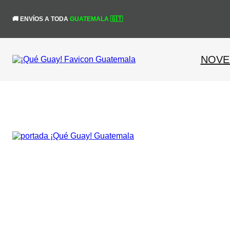
Saltar
al
¡Obtén un 10% de 
🚚 ENVÍOS A TODA
GUATEMALA 🇬🇹
contenido
NOVE