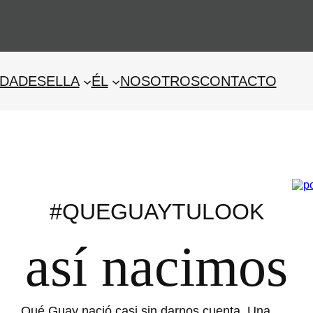
descuento en tu primera compra! código "nuevaweb" #
DADES
ELLA
ÉL
NOSOTROS
CONTACTO
#QUEGUAYTULOOK
así nacimos
Qué Guay nació casi sin darnos cuenta. Una