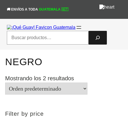
Saltar
¡Obtén un 10% de descuento en tu
al
🚚 ENVÍOS A TODA
GUATEMALA 🇬🇹
primera compra! código "nuevaweb"
¡Sí!
contenido
#queguaytulook
Search
NEGRO
Mostrando los 2 resultados
Filter by price