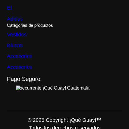
0
El
.
Adidas
Categorias de productos
Vestidos
Blusas
Accesorios
Accesorios
Pago Seguro
© 2026 Copyright ¡Qué Guay!™
Todos los derechos reservados