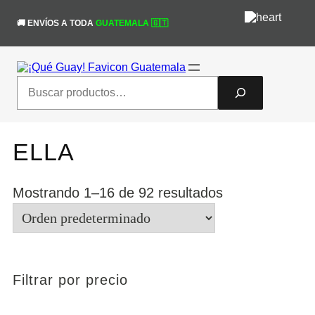
Saltar
¡Obtén un 10% de descuento en tu
al
🚚 ENVÍOS A TODA
GUATEMALA 🇬🇹
primera compra! código "nuevaweb"
¡Sí!
contenido
#queguaytulook
Search
ELLA
Mostrando 1–16 de 92 resultados
Filtrar por precio