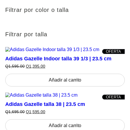
Filtrar por color o talla
Filtrar por talla
P
OFERTA
R
Adidas Gazelle Indoor talla 39 1/3 | 23.5 cm
O
D
E
E
Q
1,595.00
Q
1,395.00
U
l
l
C
p
p
T
r
r
Añadir al carrito
O
e
e
N
c
c
S
i
i
A
P
OFERTA
o
o
L
R
o
a
Adidas Gazelle talla 38 | 23.5 cm
E
O
r
c
D
E
E
Q
1,695.00
Q
1,595.00
i
t
U
l
l
g
u
C
p
p
i
a
T
r
r
Añadir al carrito
n
l
O
e
e