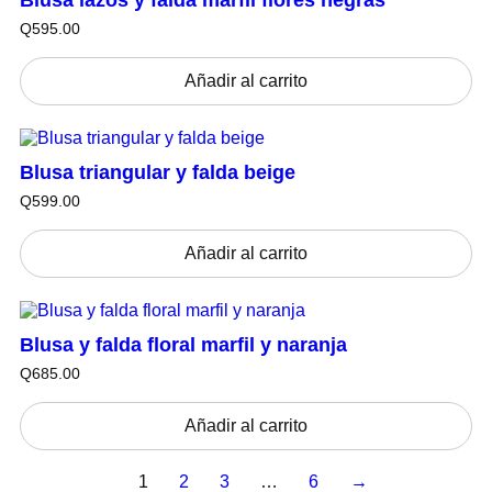
Blusa lazos y falda marfil flores negras
:
9
Q
595.00
Q
5
4
.
5
0
Añadir al carrito
0
0
.
.
0
0
.
Blusa triangular y falda beige
Q
599.00
Añadir al carrito
Blusa y falda floral marfil y naranja
Q
685.00
Añadir al carrito
1
2
3
…
6
→