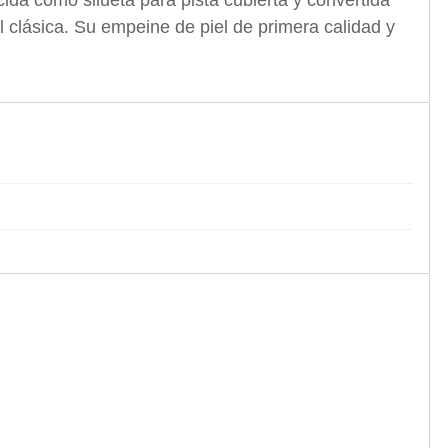
cida como silueta para pista cubierta y convertida
5
 clásica. Su empeine de piel de primera calidad y
.
0
0
.