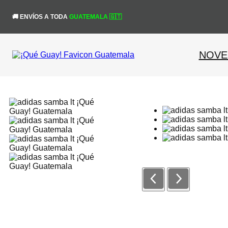
Saltar
al
¡Obtén un 10% de 
🚚 ENVÍOS A TODA
GUATEMALA 🇬🇹
contenido
NOVE