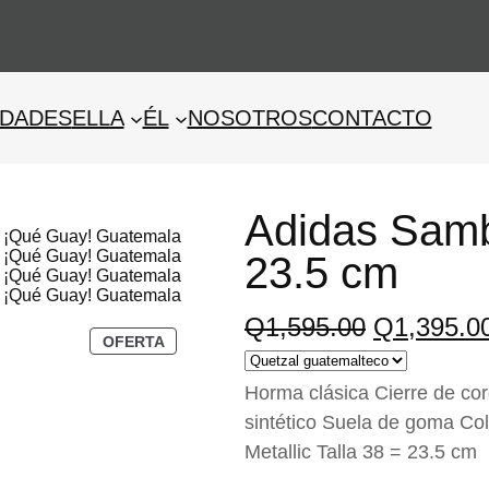
descuento en tu primera compra! código "nuevaweb" #
DADES
ELLA
ÉL
NOSOTROS
CONTACTO
Adidas Samba
23.5 cm
E
Q
1,595.00
Q
1,395.0
P
OFERTA
l
R
O
p
Horma clásica Cierre de co
D
U
r
sintético Suela de goma Colo
C
e
T
Metallic Talla 38 = 23.5 cm
O
c
E