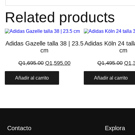
Related products
Adidas Gazelle talla 38 | 23.5
Adidas Köln 24 tall
cm
cm
El
El
El
Q
1,695.00
Q
1,595.00
Q
1,495.00
Q
1,
precio
precio
prec
original
actual
origi
Añadir al carrito
Añadir al carrito
era:
es:
era:
Q1,695.00.
Q1,595.00.
Q1,4
Contacto
Explora