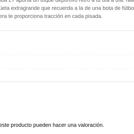
ba LT aporta un toque deportivo retro a tu día a día. Na
,
.
üeta extragrande que recuerda a la de una bota de fútbol
5
5
c
gera te proporciona tracción en cada pisada.
9
m
c
5
a
n
.
t
0
i
d
0
a
.
d
este producto pueden hacer una valoración.