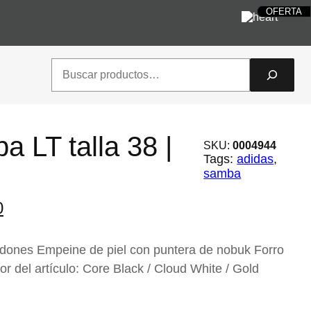
P
P
P
P
P
OFERTA
OFERTA
OFERTA
OFERTA
OFERTA
O
O
O
O
O
queguaytulook
¡Sí!
S
S
S
S
S
Search
 LT talla 38 |
SKU:
0004944
Tags:
adidas
, 
samba
E
0
l
p
rdones Empeine de piel con puntera de nobuk Forro
r
r del artículo: Core Black / Cloud White / Gold
e
c