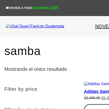
Saltar
al
¡Obtén un 10% de 
🚚 ENVÍOS A TODA
GUATEMALA 🇬🇹
contenido
NOVE
samba
Mostrando el único resultado
Filter by price
Adidas Samb
E
Q
1,595.00
Q
1,3
l
p