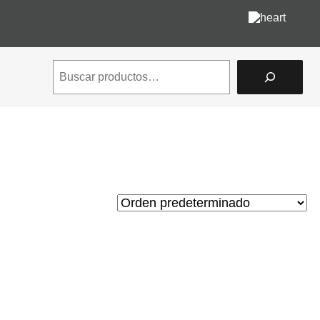
queguaytulook
¡Sí!
Search