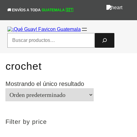
Saltar
¡Obtén un 10% de descuento en tu
al
🚚 ENVÍOS A TODA
GUATEMALA 🇬🇹
primera compra! código "nuevaweb"
¡Sí!
contenido
#queguaytulook
Search
crochet
Mostrando el único resultado
Filter by price