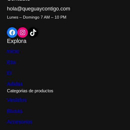
i
a
2
0
n
l
hola@queguaycontigo.com
5
0
a
e
.
.
l
s
Lunes – Domingo 7 AM – 10 PM
0
e
:
0
r
Q
.
Facebook
Instagram
TikTok
a
2
:
7
Explora
Q
9
3
.
2
0
Inicio
5
0
.
.
Ella
0
0
El
.
Adidas
Categorias de productos
Vestidos
Blusas
Accesorios