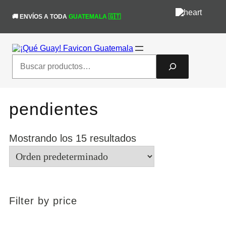
Saltar
¡Obtén un 10% de descuento en tu
al
🚚 ENVÍOS A TODA
GUATEMALA 🇬🇹
primera compra! código "nuevaweb"
¡Sí!
contenido
#queguaytulook
Search
pendientes
Mostrando los 15 resultados
Filter by price