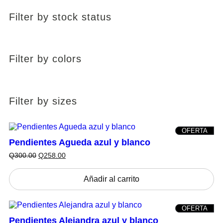
Filter by stock status
Filter by colors
Filter by sizes
P
OFERTA
R
Pendientes Agueda azul y blanco
O
D
E
E
Q
300.00
Q
258.00
U
l
l
C
p
p
T
r
r
Añadir al carrito
O
e
e
N
c
c
S
i
i
A
P
OFERTA
o
o
L
R
o
a
Pendientes Alejandra azul y blanco
E
O