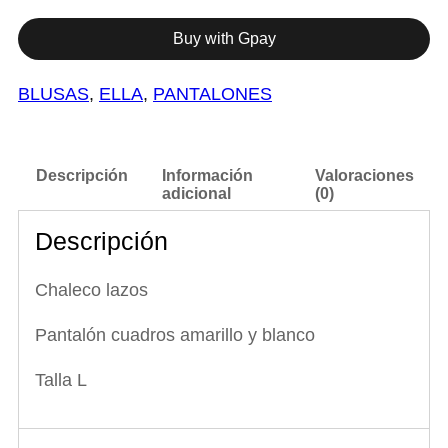
e
c
Buy with Gpay
o
l
a
BLUSAS
, 
ELLA
, 
PANTALONES
z
o
s
y
p
Descripción
Información
Valoraciones
a
adicional
(0)
n
t
Descripción
a
l
ó
Chaleco lazos
n
c
Pantalón cuadros amarillo y blanco
u
a
d
Talla L
r
o
s
a