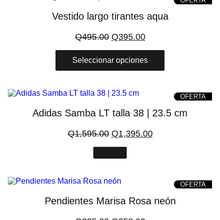
OFERTA
ON
SAL
Vestido largo tirantes aqua
El
El
Q
495.00
Q
395.00
precio
precio
original
actual
Seleccionar opciones
era:
es:
Q495.00.
Q395.00.
PRO
OFERTA
ON
SAL
Adidas Samba LT talla 38 | 23.5 cm
El
El
Q
1,595.00
Q
1,395.00
precio
precio
original
actual
era:
es:
Q1,595.00.
Q1,395.00.
PRO
OFERTA
ON
SAL
Pendientes Marisa Rosa neón