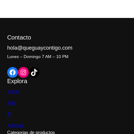
Q300.00.
Q258.00.
Contacto
hola@queguaycontigo.com
Lunes – Domingo 7 AM – 10 PM
Facebook
Instagram
TikTok
Explora
Inicio
Ella
El
Adidas
Categorias de productos