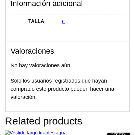
Información adicional
m
a
r
i
L
TALLA
l
l
o
y
b
Valoraciones
l
a
n
No hay valoraciones aún.
c
o
c
Solo los usuarios registrados que hayan
a
comprado este producto pueden hacer una
n
t
valoración.
i
d
a
d
Related products
PRO