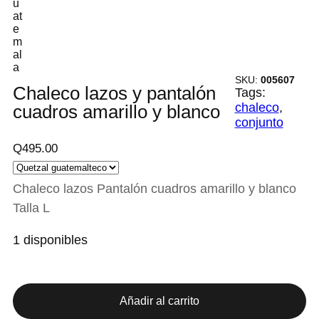
SKU:
005607
Chaleco lazos y pantalón
Tags:
chaleco
, 
cuadros amarillo y blanco
conjunto
Q
495.00
Chaleco lazos Pantalón cuadros amarillo y blanco
Talla L
1 disponibles
C
h
a
Añadir al carrito
l