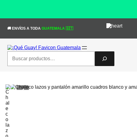
Saltar
al
🚚 ENVÍOS A TODA
GUATEMALA 🇬🇹
contenido
Search