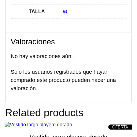
i
d
M
TALLA
a
d
Valoraciones
No hay valoraciones aún.
Solo los usuarios registrados que hayan
comprado este producto pueden hacer una
valoración.
Related products
PRO
OFERTA
ON
SAL