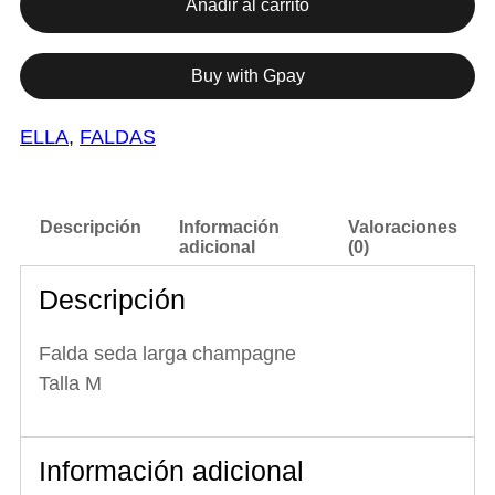
l
Añadir al carrito
d
a
s
Buy with Gpay
e
d
a
ELLA
, 
FALDAS
l
a
r
g
a
Descripción
Información
Valoraciones
c
adicional
(0)
h
a
Descripción
m
p
a
Falda seda larga champagne
g
Talla M
n
e
c
a
n
Información adicional
t