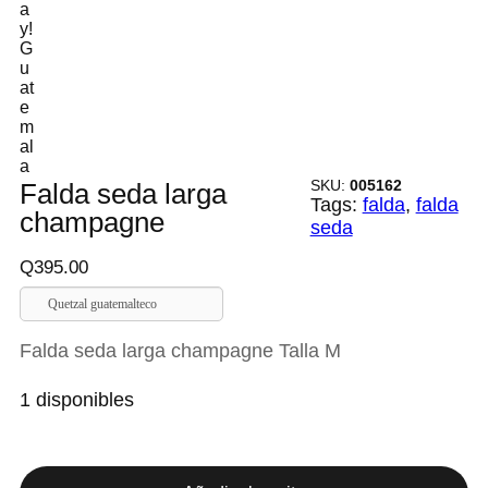
SKU:
005162
Falda seda larga
Tags:
falda
, 
falda
champagne
seda
Q
395.00
Quetzal guatemalteco
Falda seda larga champagne Talla M
1 disponibles
F
a