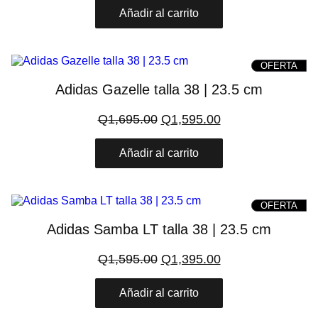
original
actual
Añadir al carrito
era:
es:
Q1,595.00.
Q1,395.00.
PRO
OFERTA
ON
SAL
Adidas Gazelle talla 38 | 23.5 cm
El
El
Q
1,695.00
Q
1,595.00
precio
precio
original
actual
Añadir al carrito
era:
es:
Q1,695.00.
Q1,595.00.
PRO
OFERTA
ON
SAL
Adidas Samba LT talla 38 | 23.5 cm
El
El
Q
1,595.00
Q
1,395.00
precio
precio
original
actual
Añadir al carrito
era:
es:
Q1,595.00.
Q1,395.00.