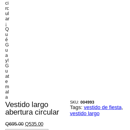
SKU:
004993
Vestido largo
Tags:
vestido de fiesta
, 
abertura circular
vestido largo
E
E
Q
695.00
Q
535.00
l
l