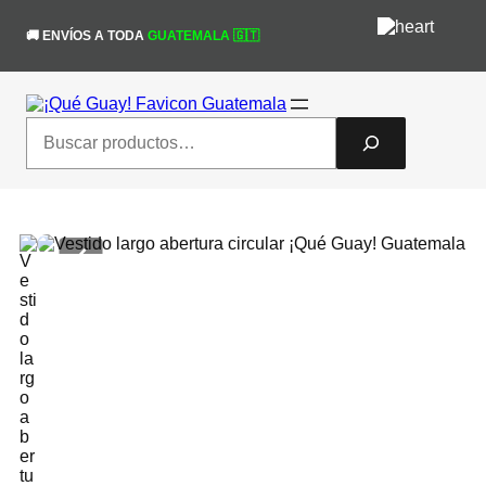
Saltar
al
🚚 ENVÍOS A TODA
GUATEMALA 🇬🇹
contenido
Search