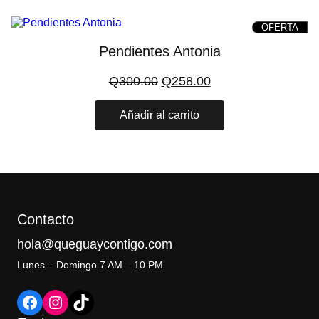
PRO
OFERTA
ON
SAL
Pendientes Antonia
El
El
Q
300.00
Q
258.00
precio
precio
original
actual
Añadir al carrito
era:
es:
Q300.00.
Q258.00.
Contacto
hola@queguaycontigo.com
Lunes – Domingo 7 AM – 10 PM
Facebook
Instagram
TikTok