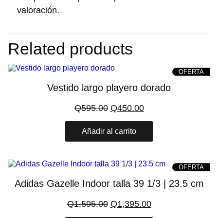
valoración.
Related products
PRO
OFERTA
ON
SAL
Vestido largo playero dorado
El
El
Q
595.00
Q
450.00
precio
precio
original
actual
Añadir al carrito
era:
es:
Q595.00.
Q450.00.
PRO
OFERTA
ON
SAL
Adidas Gazelle Indoor talla 39 1/3 | 23.5 cm
El
El
Q
1,595.00
Q
1,395.00
precio
precio