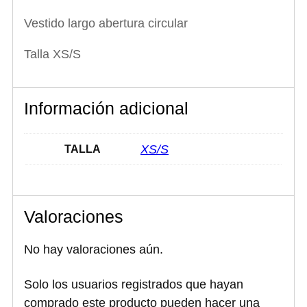
r
.
.
a
0
Vestido largo abertura circular
c
0
i
.
Talla XS/S
r
c
u
l
a
Información adicional
r
c
a
XS/S
TALLA
n
t
i
d
a
Valoraciones
d
No hay valoraciones aún.
Solo los usuarios registrados que hayan
comprado este producto pueden hacer una